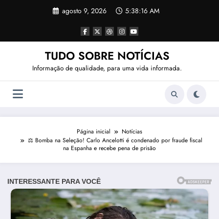
Pular
agosto 9, 2026
5:38:18 AM
para
o
conteúdo
TUDO SOBRE NOTÍCIAS
Informação de qualidade, para uma vida informada.
Página inicial
Notícias
⚖️ Bomba na Seleção! Carlo Ancelotti é condenado por fraude fiscal
na Espanha e recebe pena de prisão