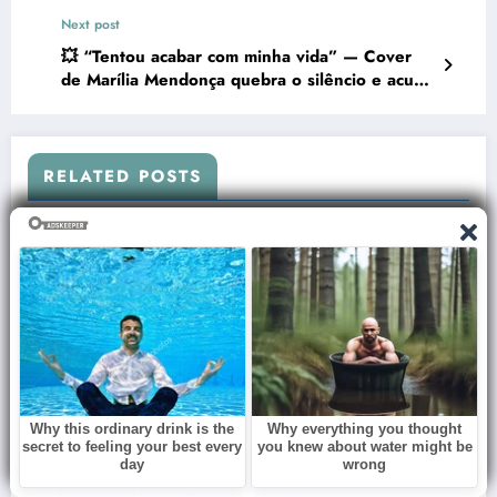
mulheres de assédio em bar de SP
Next post
💥 “Tentou acabar com minha vida” — Cover
de Marília Mendonça quebra o silêncio e acusa
Dona Ruth de perseguição judicial
RELATED POSTS
Redação
0
BBB26: Henri Castelli tem convulsão