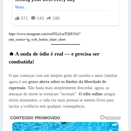
https://www.instagram.com/reel/DLyLmTQM1Wj/?
:
utm_source=ig_web_button_share_sheet
⚠️
“Ameaça
🔥 A onda de ódio é real — e precisa ser
de
combatida!
morte
inaceitável!”
—
O que começou com um simples gesto de carinho e amor familiar
Filha
agora é um
grave alerta sobre os limites da liberdade de
de
expressão
. Não basta mais simplesmente discordar, agora, as
Ana
ameaças de morte se tornaram “normais”.
O ódio online
atingiu
Paula
níveis alarmantes, e cada vez mais pessoas se sentem livres para
Siebert
e
incitar a violência sem qualquer consequência.
Roberto
Justus
é
atacada