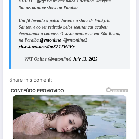
VÍDEO – 😱😳 Fã invade palco e derruba Walkyria
Santos durante show na Paraíba
Um fã invadiu o palco durante o show de Walkyria
Santos, e ao ser retirado pelos seguranças acabou
derrubando a cantora. O susto aconteceu em São Bento,
na Paraíba.
@vntonline_
/@vntonline2
pic.twitter.com/MmXZ1THPFp
— VNT Online (@vntonline)
July 13, 2025
Share this content: