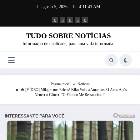
Pular
agosto 5, 2026
4:11:46 AM
para
o
conteúdo
TUDO SOBRE NOTÍCIAS
Informação de qualidade, para uma vida informada.
Página inicial
Notícias
🎪 [VÍDEO] Milagre nos Palcos! Kiko Volta a Atuar aos 81 Anos Após
Vencer o Câncer: “O Público Me Ressuscitou!”