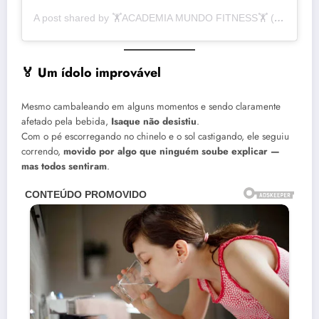
A post shared by 🏋️ACADEMIA MUNDO FITNESS🏋️ (@academia_mundo_fitness_)
🏅 Um ídolo improvável
Mesmo cambaleando em alguns momentos e sendo claramente
afetado pela bebida,
Isaque não desistiu
.
Com o pé escorregando no chinelo e o sol castigando, ele seguiu
correndo,
movido por algo que ninguém soube explicar —
mas todos sentiram
.