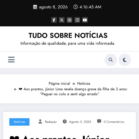
Pular
agosto 8, 2026
4:16:46 AM
para
o
conteúdo
TUDO SOBRE NOTÍCIAS
Informação de qualidade, para uma vida informada.
Página inicial
Notícias
💔 Aos prantos, Júnior Lima revela doença grave da filha de 3 anos:
“Peguei no colo e senti algo errado”
Notícias
Redação
Agosto 5, 2025
0 Comentários