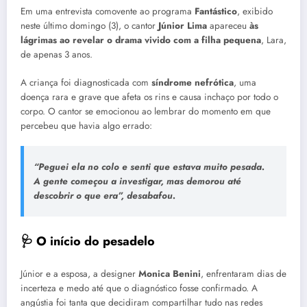
Em uma entrevista comovente ao programa
Fantástico
, exibido
neste último domingo (3), o cantor
Júnior Lima
apareceu
às
lágrimas ao revelar o drama vivido com a filha pequena
, Lara,
de apenas 3 anos.
A criança foi diagnosticada com
síndrome nefrótica
, uma
doença rara e grave que afeta os rins e causa inchaço por todo o
corpo. O cantor se emocionou ao lembrar do momento em que
percebeu que havia algo errado:
“Peguei ela no colo e senti que estava muito pesada.
A gente começou a investigar, mas demorou até
descobrir o que era”, desabafou.
🩺 O início do pesadelo
Júnior e a esposa, a designer
Monica Benini
, enfrentaram dias de
incerteza e medo até que o diagnóstico fosse confirmado. A
angústia foi tanta que decidiram compartilhar tudo nas redes