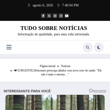
Pular
agosto 6, 2026
7:40:06 PM
para
o
conteúdo
TUDO SOBRE NOTÍCIAS
Informação de qualidade, para uma vida informada.
Página inicial
Notícias
💔 [URGENTE] Bolsonaro preocupa aliados com nova crise de saúde: “Ele
não é mais o mesmo…”