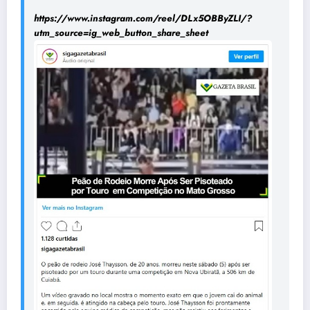
https://www.instagram.com/reel/DLx5OBByZLI/?
:
utm_source=ig_web_button_share_sheet
[VÍDEO]
Tragédia
no
rodeio:
jovem
peão
morre
pisoteado
por
touro
na
véspera
do
aniversário