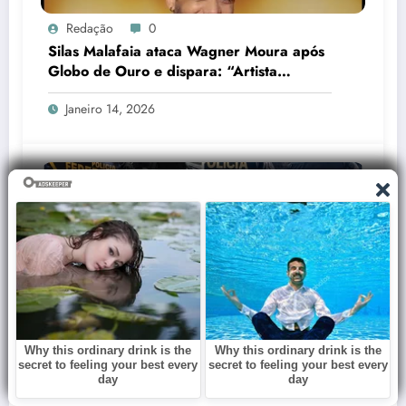
Redação
0
Silas Malafaia ataca Wagner Moura após
Globo de Ouro e dispara: “Artista
cretino”
Janeiro 14, 2026
Redação
0
Pedido de prisão preventiva de Lulinha
por fraude no INSS vem à tona