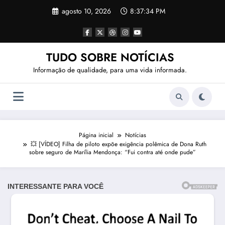
Pular
agosto 10, 2026
8:37:36 PM
para
o
conteúdo
TUDO SOBRE NOTÍCIAS
Informação de qualidade, para uma vida informada.
Página inicial
Notícias
💥 [VÍDEO] Filha de piloto expõe exigência polêmica de Dona Ruth
sobre seguro de Marília Mendonça: “Fui contra até onde pude”