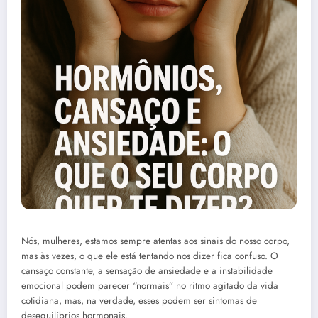
Nós, mulheres, estamos sempre atentas aos sinais do nosso corpo,
mas às vezes, o que ele está tentando nos dizer fica confuso. O
cansaço constante, a sensação de ansiedade e a instabilidade
emocional podem parecer “normais” no ritmo agitado da vida
cotidiana, mas, na verdade, esses podem ser sintomas de
desequilíbrios hormonais.