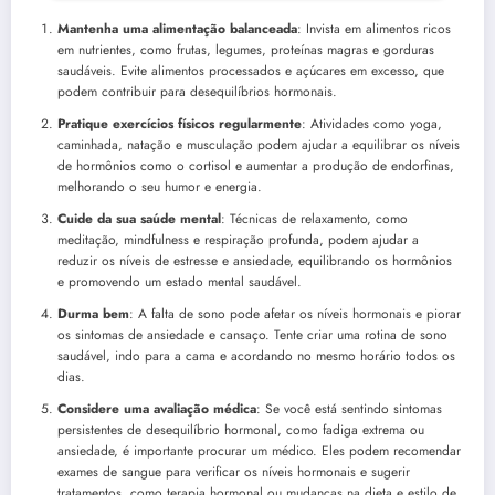
Mantenha uma alimentação balanceada
: Invista em alimentos ricos
em nutrientes, como frutas, legumes, proteínas magras e gorduras
saudáveis. Evite alimentos processados e açúcares em excesso, que
podem contribuir para desequilíbrios hormonais.
Pratique exercícios físicos regularmente
: Atividades como yoga,
caminhada, natação e musculação podem ajudar a equilibrar os níveis
de hormônios como o cortisol e aumentar a produção de endorfinas,
melhorando o seu humor e energia.
Cuide da sua saúde mental
: Técnicas de relaxamento, como
meditação, mindfulness e respiração profunda, podem ajudar a
reduzir os níveis de estresse e ansiedade, equilibrando os hormônios
e promovendo um estado mental saudável.
Durma bem
: A falta de sono pode afetar os níveis hormonais e piorar
os sintomas de ansiedade e cansaço. Tente criar uma rotina de sono
saudável, indo para a cama e acordando no mesmo horário todos os
dias.
Considere uma avaliação médica
: Se você está sentindo sintomas
persistentes de desequilíbrio hormonal, como fadiga extrema ou
ansiedade, é importante procurar um médico. Eles podem recomendar
exames de sangue para verificar os níveis hormonais e sugerir
tratamentos, como terapia hormonal ou mudanças na dieta e estilo de