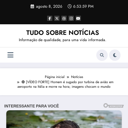
Pular
agosto 8, 2026
6:54:01 PM
para
o
conteúdo
TUDO SOBRE NOTÍCIAS
Informação de qualidade, para uma vida informada.
Página inicial
Notícias
🔴 [VÍDEO FORTE] Homem é sugado por turbina de avião em
aeroporto na Itália e morre na hora; imagens chocam o mundo