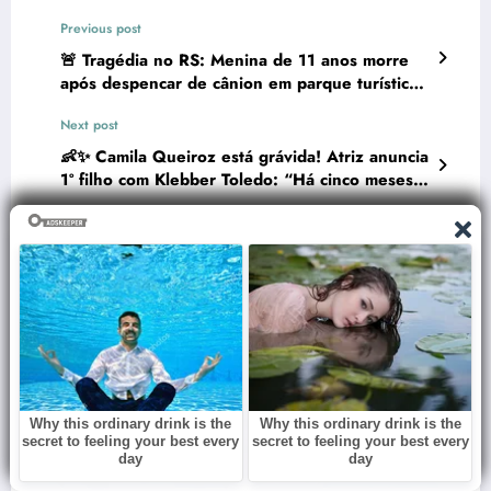
Previous post
🚨 Tragédia no RS: Menina de 11 anos morre
após despencar de cânion em parque turístico;
resgate durou 10 horas
Next post
👶✨ Camila Queiroz está grávida! Atriz anuncia
1º filho com Klebber Toledo: “Há cinco meses
esperando o amor da nossa vida”
RELATED POSTS