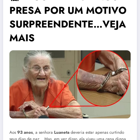
PRESA POR UM MOTIVO
SURPREENDENTE…VEJA
MAIS
Aos
93 anos
, a senhora
Luaneta
deveria estar apenas curtindo
seus dias de paz… Mas, em vez disso, ela viveu uma cena digna