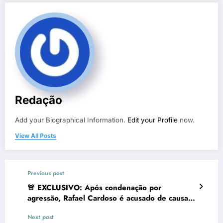
Redação
Add your Biographical Information.
Edit your Profile
now.
View All Posts
Previous post
🚨 EXCLUSIVO: Após condenação por
agressão, Rafael Cardoso é acusado de causar
destruição em casa de vizinha — “Minha
Next post
parede está apodrecendo!”