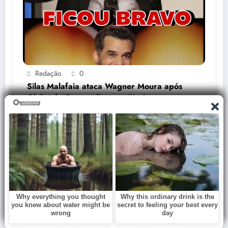
Redação
0
Silas Malafaia ataca Wagner Moura após
Globo de Ouro e dispara: “Artista
cretino”
Janeiro 14, 2026