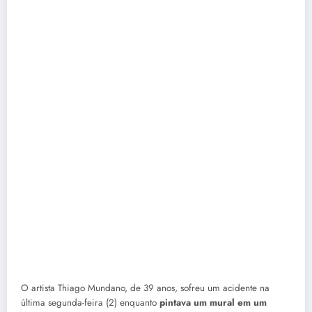
O artista Thiago Mundano, de 39 anos, sofreu um acidente na
última segunda-feira (2) enquanto
pintava um mural em um
edifício no bairro Bela Vista
, centro de São Paulo. Segundo o
Corpo de Bombeiros, o artista estava a cerca de oito metros de
altura.