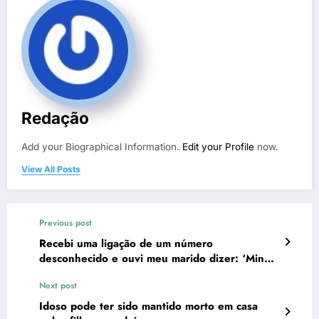
Recebi uma ligação de um número
desconhecido e ouvi meu marido dizer: ‘Minha
esposa está cozinhando e limpando banheiros
Next post
enquanto estou aqui com você, meu amor’
Idoso pode ter sido mantido morto em casa
pelos filhos por dois anos
RELATED POSTS