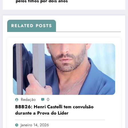
Redação
0
BBB26: Henri Castelli tem convulsão
durante a Prova do Líder
Janeiro 14, 2026
Redação
0
Silas Malafaia ataca Wagner Moura após
Globo de Ouro e dispara: “Artista
cretino”