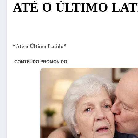
ATÉ O ÚLTIMO LAT
“Até o Último Latido”