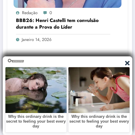
Redação
0
BBB26: Henri Castelli tem convulsão
durante a Prova do Líder
Janeiro 14, 2026
Redação
0
Silas Malafaia ataca Wagner Moura após
Globo de Ouro e dispara: “Artista