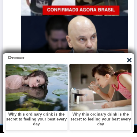
recalcular
Danilo Gentili lamenta morte 
relógio de
amigo: “Nos divertimos muito 
janeiro 13, 2026
Redação
NewsBlogger - Magazine & Blog
WordPress
Tema 2026 | Powered By
SpiceThemes