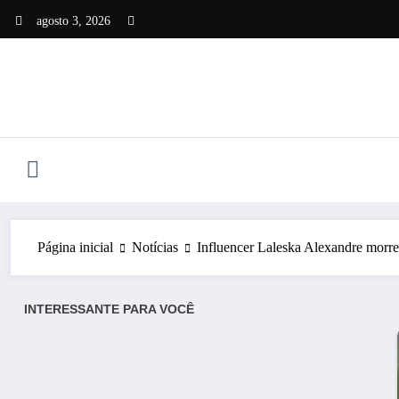
Pular
agosto 3, 2026
para
o
conteúdo
Página inicial
Notícias
Influencer Laleska Alexandre morre