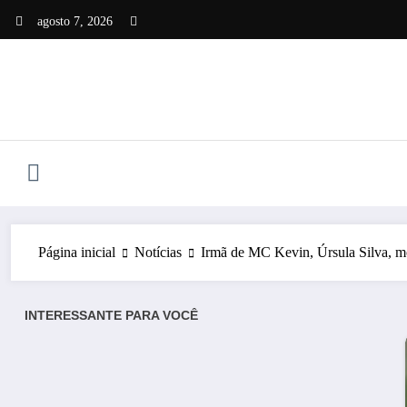
Pular
agosto 7, 2026
para
o
conteúdo
Página inicial
Notícias
Irmã de MC Kevin, Úrsula Silva, m