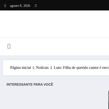
Pular
agosto 8, 2026
para
o
conteúdo
Página inicial
Notícias
Luto: Filha de querido cantor é enc