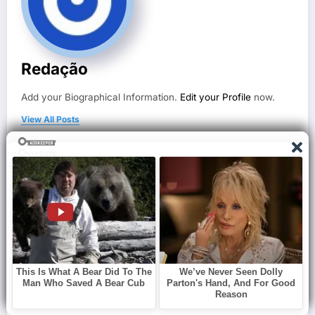
Redação
Add your Biographical Information.
Edit your Profile
now.
View All Posts
Previous post
Mistério envolvendo o falecimento de casal
encontrado dentro de carro intriga a polícia
que dá detalhes sobre o caso…
Next post
Ex-mulher reconhece capacete e descobre
morte do pai de sua filha em acidente…