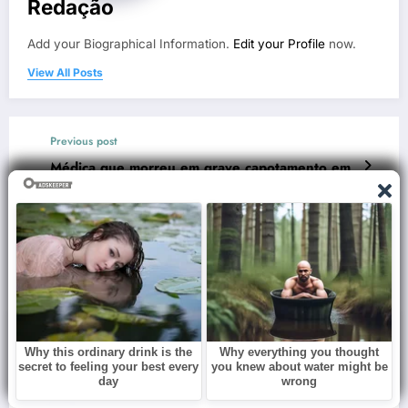
Redação
Add your Biographical Information.
Edit your Profile
now.
View All Posts
Previous post
Médica que morreu em grave capotamento em
SC é identificada: ‘Nunca será esquecida’
Next post
César Tralli deixa o Jornal Hoje e motivo é
explicado na Globo
RELATED POSTS