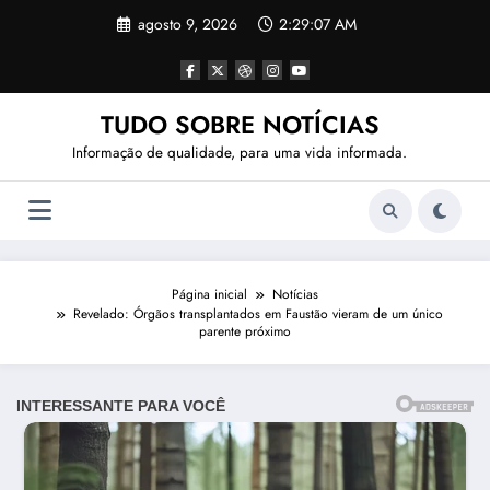
Pular
agosto 9, 2026
2:29:10 AM
para
o
conteúdo
TUDO SOBRE NOTÍCIAS
Informação de qualidade, para uma vida informada.
Página inicial
Notícias
Revelado: Órgãos transplantados em Faustão vieram de um único
parente próximo