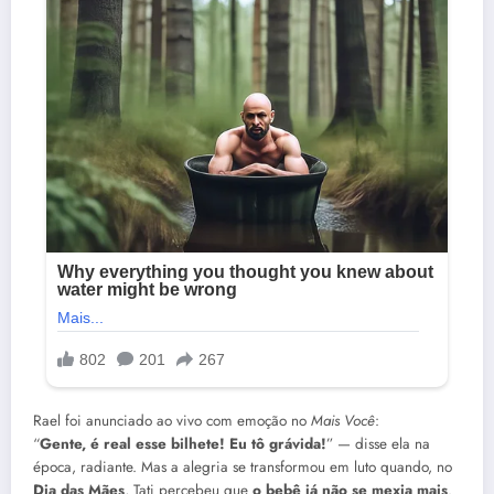
Rael foi anunciado ao vivo com emoção no
Mais Você
:
“
Gente, é real esse bilhete! Eu tô grávida!
” — disse ela na
época, radiante. Mas a alegria se transformou em luto quando, no
Dia das Mães
, Tati percebeu que
o bebê já não se mexia mais
.