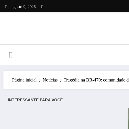
Pular
agosto 9, 2026
para
o
conteúdo
Página inicial
Notícias
Tragédia na BR-470: comunidade de 