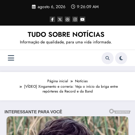
Pular
agosto 6, 2026
9:26:11 AM
para
o
conteúdo
TUDO SOBRE NOTÍCIAS
Informação de qualidade, para uma vida informada.
Página inicial
Notícias
[VÍDEO] Xingamento e correria: Veja o início da briga entre
repórteres da Record e da Band