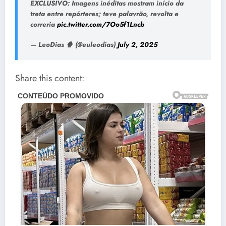
EXCLUSIVO: Imagens inéditas mostram início da
treta entre repórteres; teve palavrão, revolta e
correria
pic.twitter.com/7Oo5f1Lncb
— LeoDias 🍿 (@euleodias)
July 2, 2025
Share this content: