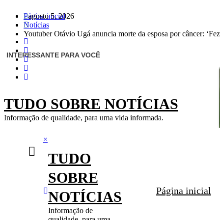
Pular
Página inicial
agosto 5, 2026
para
Notícias
o
Youtuber Otávio Ugá anuncia morte da esposa por câncer: ‘F
conteúdo
TUDO SOBRE NOTÍCIAS
Informação de qualidade, para uma vida informada.
×
TUDO
SOBRE
Página inicial
NOTÍCIAS
Informação de
qualidade, para uma