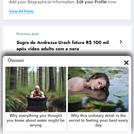
Add your Biographical Information.
Edit your Profile
now.
View All Posts
Previous post
Sogra de Andressa Urach fatura R$ 100 mil
após vídeo adulto com a nora
Next post
Gominho atualiza estado de saúde de Preta
Gil: ‘Energias positivas’
RELATED POSTS