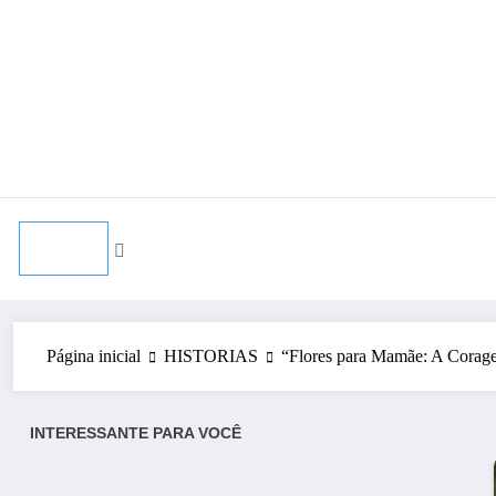
Pular
agosto 4, 2026
para
o
conteúdo
Página inicial
HISTORIAS
“Flores para Mamãe: A Cora