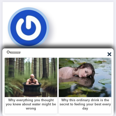
Redação
Add your Biographical Information.
Edit your Profile
now.
View All Posts
Previous post
Corpo de brasileira é resgatado de vulcão na
Indonésia
Next post